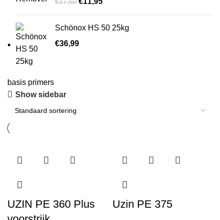
€
11,95
€
17,50
Schönox HS 50 25kg
€
36,99
basis primers
Show sidebar
UZIN PE 360 Plus
Uzin PE 375
voorstrijk