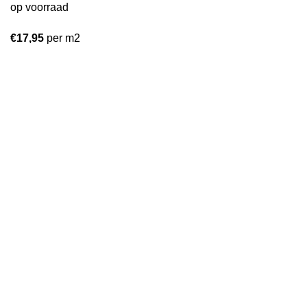
op voorraad
€
17,95
per m2
Beautifloor Ardennen Villettes BTF524
op voorraad
€
18,95
per m2
nvoudig online, snel geleverd.