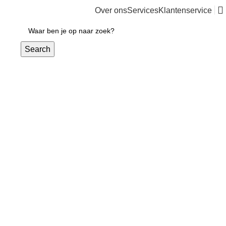
Over ons
Services
Klantenservice
€
0,00
Search