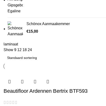
Schönox Aanmaakemmer
€
15,00
laminaat
Show
9
12
18
24
Beautifloor Ardennen Bertrix BTF593