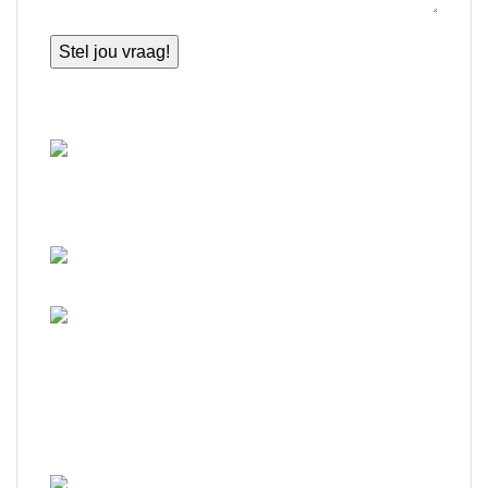
Contact.
Ferlinge Stasjonsstrjitte 46
9271 CE
De Westereen
0511-442121
info@vissergordijnen.nl
Heeft u vragen ? Stuur ons een e-mail en we
nemen binnenkort contact met u op.