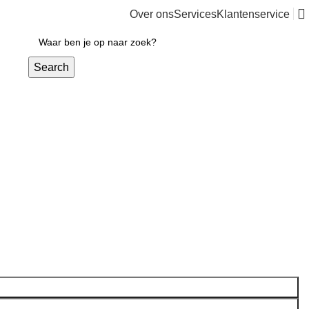
Over ons
Services
Klantenservice
€
0,00
Search