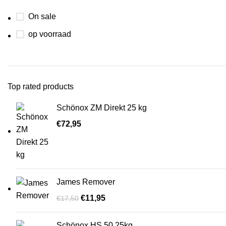
On sale
op voorraad
Top rated products
Schönox ZM Direkt 25 kg
€
72,95
James Remover
€
11,95
€
17,50
Schönox HS 50 25kg