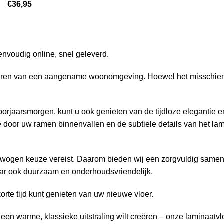
€
36,95
nvoudig online, snel geleverd.
creëren van een aangename woonomgeving. Hoewel het misschien n
rjaarsmorgen, kunt u ook genieten van de tijdloze elegantie en 
 door uw ramen binnenvallen en de subtiele details van het la
verwogen keuze vereist. Daarom bieden wij een zorgvuldig same
 maar ook duurzaam en onderhoudsvriendelijk.
korte tijd kunt genieten van uw nieuwe vloer.
f een warme, klassieke uitstraling wilt creëren – onze laminaat