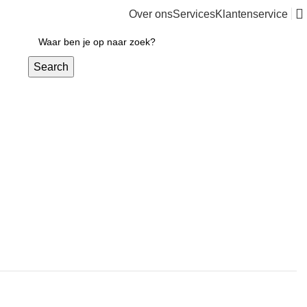
Over ons
Services
Klantenservice
€
0,00
Search