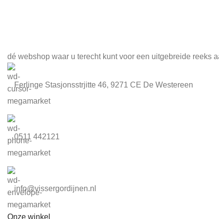
Meld je aan voor onze nieuwsbrief
dé webshop waar u terecht kunt voor een uitgebreide reeks a
Ferlinge Stasjonsstrjitte 46, 9271 CE De Westereen
0511 442121
info@vissergordijnen.nl
Onze winkel