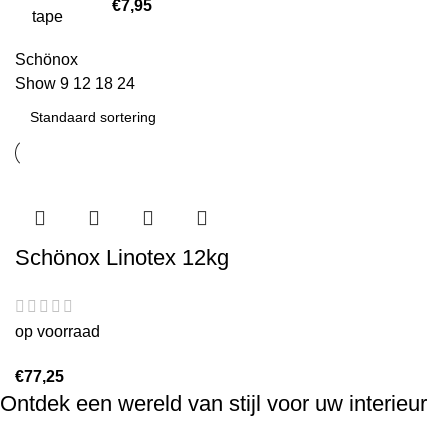
€
7,95
Schönox
Show
9
12
18
24
Schönox Linotex 12kg
op voorraad
€
77,25
Ontdek een wereld van stijl voor uw interieur